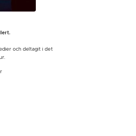
lert.
dier och deltagit i det
ur.
ar 📸